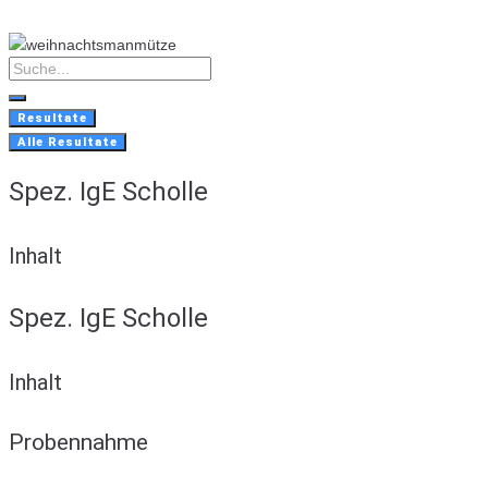
Skip
to
content
Search
...
Resultate
Alle Resultate
Spez. IgE Scholle
Inhalt
Spez. IgE Scholle
Inhalt
Probennahme