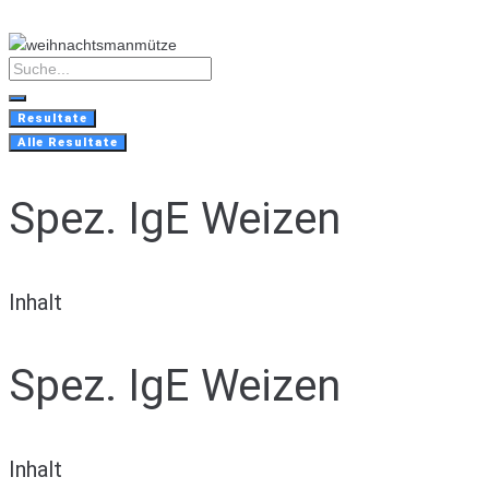
Skip
to
content
Search
...
Resultate
Alle Resultate
Spez. IgE Weizen
Inhalt
Spez. IgE Weizen
Inhalt