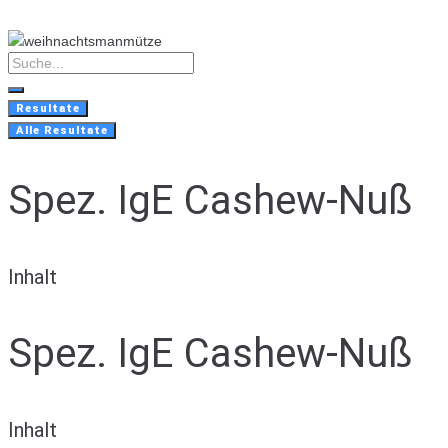
Skip
to
content
Search
...
Resultate
Alle Resultate
Spez. IgE Cashew-Nuß
Inhalt
Spez. IgE Cashew-Nuß
Inhalt