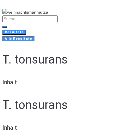
Skip
to
content
Search
...
Resultate
Alle Resultate
T. tonsurans
Inhalt
T. tonsurans
Inhalt