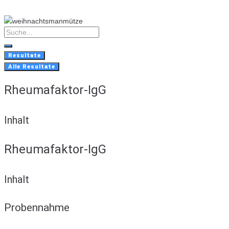
Skip
to
content
Search
...
Resultate
Alle Resultate
Rheumafaktor-IgG
Inhalt
Rheumafaktor-IgG
Inhalt
Probennahme