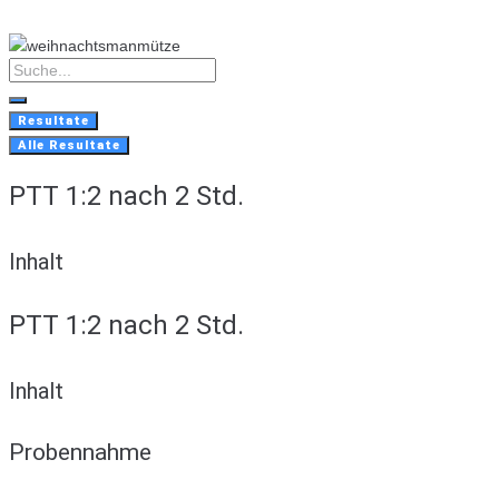
Skip
to
content
Search
...
Resultate
Alle Resultate
PTT 1:2 nach 2 Std.
Inhalt
PTT 1:2 nach 2 Std.
Inhalt
Probennahme