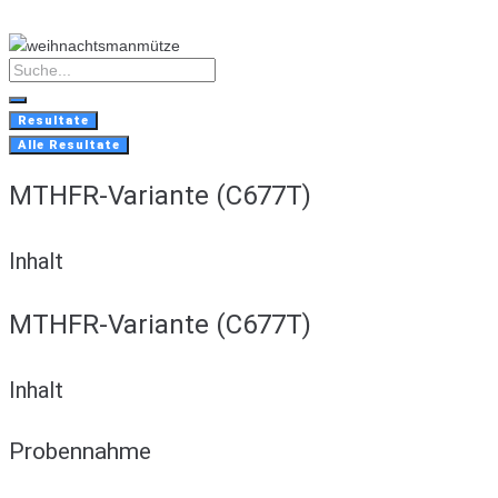
Skip
to
content
Search
...
Resultate
Alle Resultate
MTHFR-Variante (C677T)
Inhalt
MTHFR-Variante (C677T)
Inhalt
Probennahme