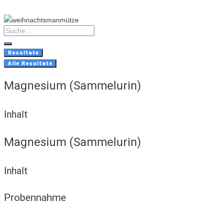
Skip
to
content
Search
...
Resultate
Alle Resultate
Magnesium (Sammelurin)
Inhalt
Magnesium (Sammelurin)
Inhalt
Probennahme