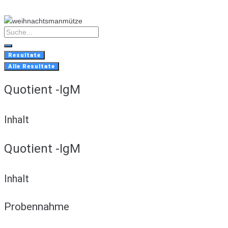
Skip
to
content
Search
...
Resultate
Alle Resultate
Quotient -IgM
Inhalt
Quotient -IgM
Inhalt
Probennahme