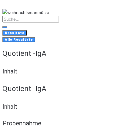
Skip
to
content
Search
...
Resultate
Alle Resultate
Quotient -IgA
Inhalt
Quotient -IgA
Inhalt
Probennahme