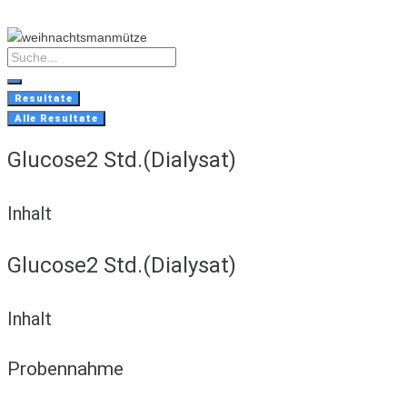
Skip
to
content
Search
...
Resultate
Alle Resultate
Glucose2 Std.(Dialysat)
Inhalt
Glucose2 Std.(Dialysat)
Inhalt
Probennahme