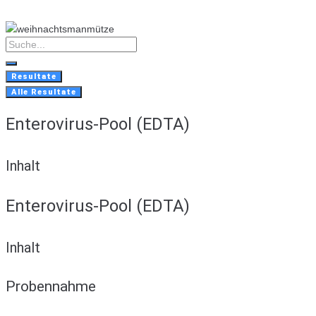
Skip
to
content
Search
...
Resultate
Alle Resultate
Enterovirus-Pool (EDTA)
Inhalt
Enterovirus-Pool (EDTA)
Inhalt
Probennahme