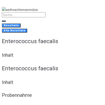
Skip
to
content
Search
...
Resultate
Alle Resultate
Enterococcus faecalis
Inhalt
Enterococcus faecalis
Inhalt
Probennahme