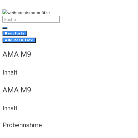
Skip
to
content
Search
...
Resultate
Alle Resultate
AMA M9
Inhalt
AMA M9
Inhalt
Probennahme