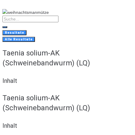
Skip
to
content
Search
...
Resultate
Alle Resultate
Taenia solium-AK
(Schweinebandwurm) (LQ)
Inhalt
Taenia solium-AK
(Schweinebandwurm) (LQ)
Inhalt