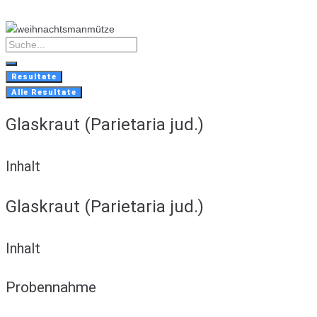
Skip
to
content
Search
...
Resultate
Alle Resultate
Glaskraut (Parietaria jud.)
Inhalt
Glaskraut (Parietaria jud.)
Inhalt
Probennahme