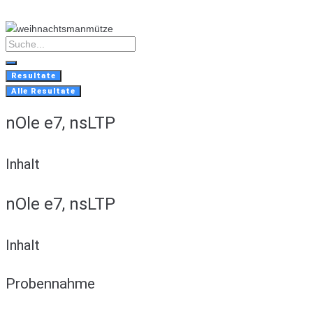
Skip
to
content
Search
...
Resultate
Alle Resultate
nOle e7, nsLTP
Inhalt
nOle e7, nsLTP
Inhalt
Probennahme