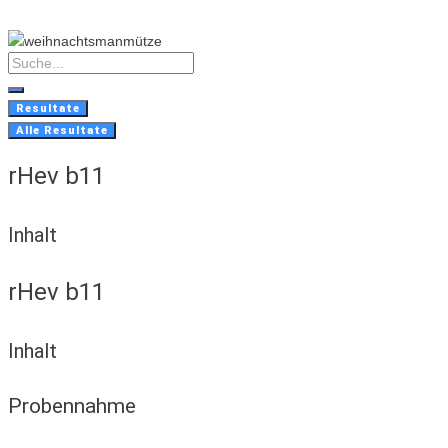
Skip
to
content
Search
...
Resultate
Alle Resultate
rHev b11
Inhalt
rHev b11
Inhalt
Probennahme