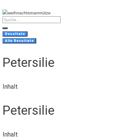
Skip
to
content
Search
...
Resultate
Alle Resultate
Petersilie
Inhalt
Petersilie
Inhalt