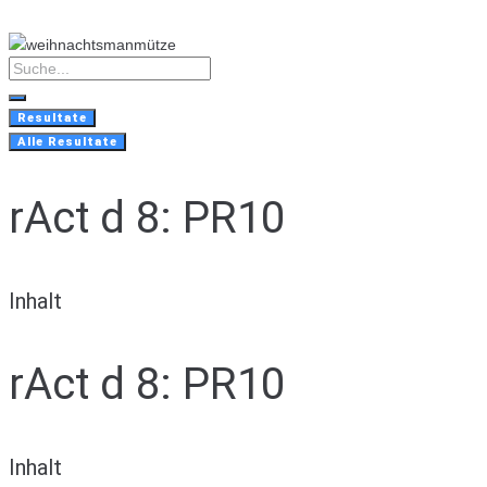
Skip
to
content
Search
...
Resultate
Alle Resultate
rAct d 8: PR10
Inhalt
rAct d 8: PR10
Inhalt