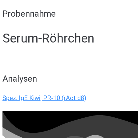
Probennahme
Serum-Röhrchen
Analysen
Spez. IgE Kiwi, PR-10 (rAct d8)