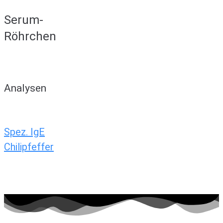
Serum-
Röhrchen
Analysen
Spez. IgE
Chilipfeffer