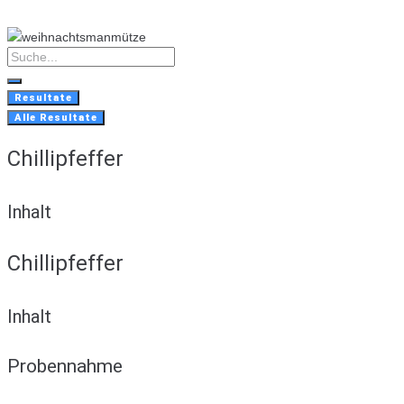
Skip
to
content
Search
...
Resultate
Alle Resultate
Chillipfeffer
Inhalt
Chillipfeffer
Inhalt
Probennahme