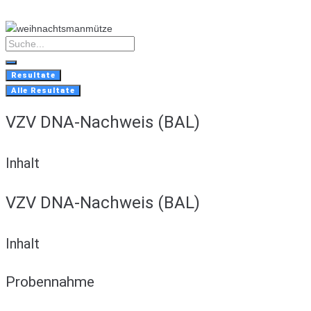
Skip
to
content
Search
...
Resultate
Alle Resultate
VZV DNA-Nachweis (BAL)
Inhalt
VZV DNA-Nachweis (BAL)
Inhalt
Probennahme