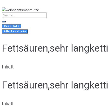
Skip
to
content
Search
...
Resultate
Alle Resultate
Fettsäuren,sehr langkett
Inhalt
Fettsäuren,sehr langkett
Inhalt