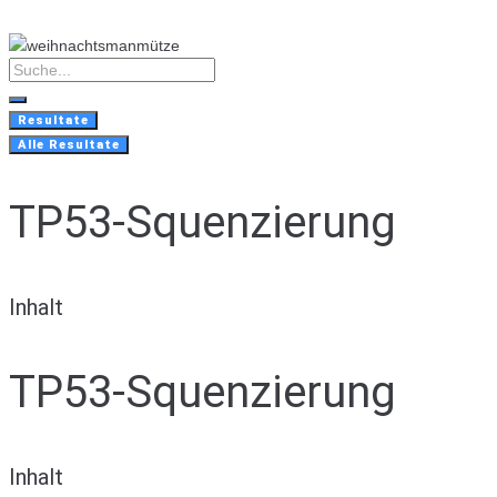
Skip
to
content
Search
...
Resultate
Alle Resultate
TP53-Squenzierung
Inhalt
TP53-Squenzierung
Inhalt