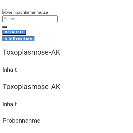
Skip
to
content
Search
...
Resultate
Alle Resultate
Toxoplasmose-AK
Inhalt
Toxoplasmose-AK
Inhalt
Probennahme