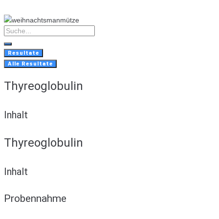
Skip
to
content
Search
...
Resultate
Alle Resultate
Thyreoglobulin
Inhalt
Thyreoglobulin
Inhalt
Probennahme