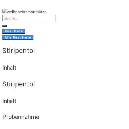
Skip
to
content
Search
...
Resultate
Alle Resultate
Stiripentol
Inhalt
Stiripentol
Inhalt
Probennahme