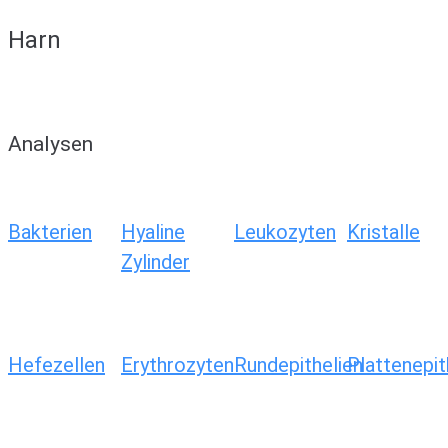
Harn
Analysen
Bakterien
Hyaline
Leukozyten
Kristalle
Zylinder
Hefezellen
Erythrozyten
Rundepithelien
Plattenepit