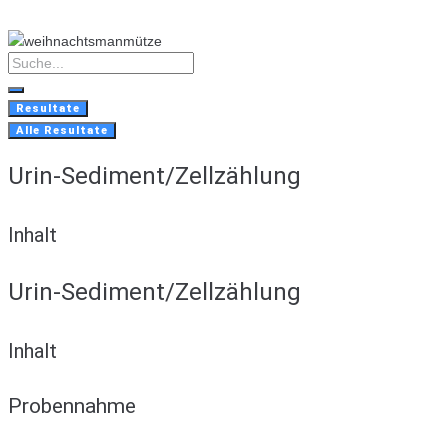
Skip
to
content
Search
...
Resultate
Alle Resultate
Urin-Sediment/Zellzählung
Inhalt
Urin-Sediment/Zellzählung
Inhalt
Probennahme