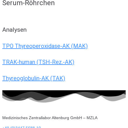
Serum-Röhrchen
Analysen
TPO Thyreoperoxidase-AK (MAK)
TRAK-human (TSH-Rez.-AK)
Thyreoglobulin-AK (TAK)
Medizinisches Zentrallabor Altenburg GmbH – MZLA
+49 (0)3447 5688-10