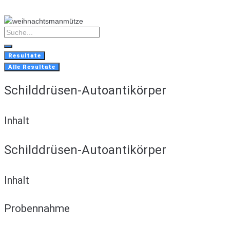
Skip
to
content
Search
...
Resultate
Alle Resultate
Schilddrüsen-Autoantikörper
Inhalt
Schilddrüsen-Autoantikörper
Inhalt
Probennahme