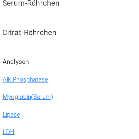
Serum-Röhrchen
Citrat-Röhrchen
Analysen
Alk.Phosphatase
Myoglobin(Serum)
Lipase
LDH