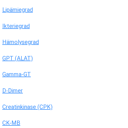
Lipämiegrad
Ikteriegrad
Hämolysegrad
GPT (ALAT)
Gamma-GT
D-Dimer
Creatinkinase (CPK)
CK-MB