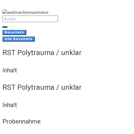
Skip
to
content
Search
...
Resultate
Alle Resultate
RST Polytrauma / unklar
Inhalt
RST Polytrauma / unklar
Inhalt
Probennahme