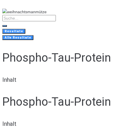
Skip
to
content
Search
...
Resultate
Alle Resultate
Phospho-Tau-Protein
Inhalt
Phospho-Tau-Protein
Inhalt