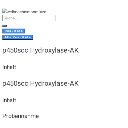
Skip
to
content
Search
...
Resultate
Alle Resultate
p450scc Hydroxylase-AK
Inhalt
p450scc Hydroxylase-AK
Inhalt
Probennahme