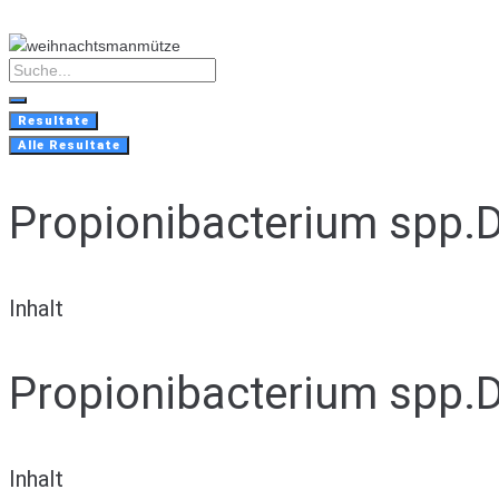
Skip
to
content
Search
...
Resultate
Alle Resultate
Propionibacterium spp
Inhalt
Propionibacterium spp
Inhalt