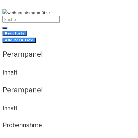
Skip
to
content
Search
...
Resultate
Alle Resultate
Perampanel
Inhalt
Perampanel
Inhalt
Probennahme