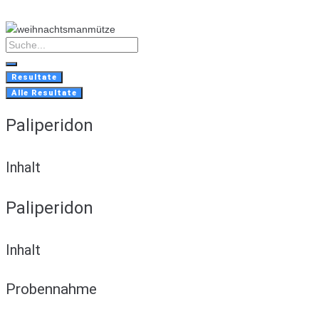
Skip
to
content
Search
...
Resultate
Alle Resultate
Paliperidon
Inhalt
Paliperidon
Inhalt
Probennahme