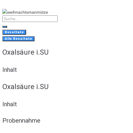
Skip
to
content
Search
...
Resultate
Alle Resultate
Oxalsäure i.SU
Inhalt
Oxalsäure i.SU
Inhalt
Probennahme