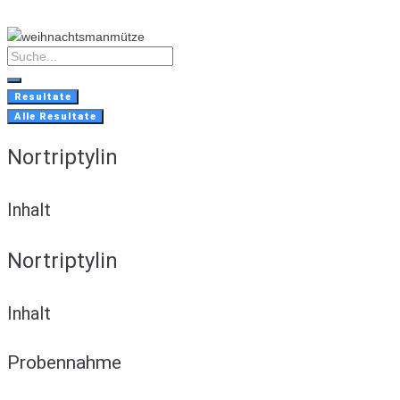
Skip
to
content
Search
...
Resultate
Alle Resultate
Nortriptylin
Inhalt
Nortriptylin
Inhalt
Probennahme