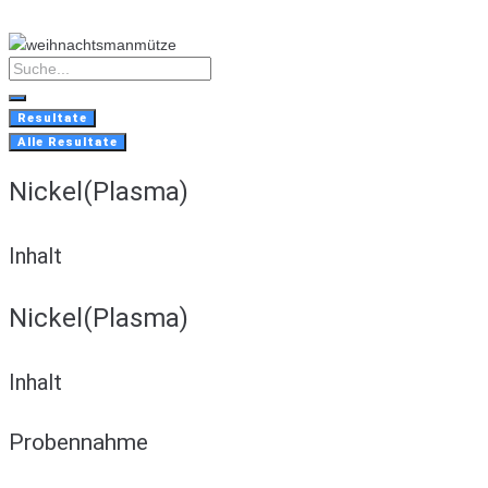
Skip
to
content
Search
...
Resultate
Alle Resultate
Nickel(Plasma)
Inhalt
Nickel(Plasma)
Inhalt
Probennahme