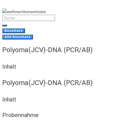
Skip
to
content
Search
...
Resultate
Alle Resultate
Polyoma(JCV)-DNA (PCR/AB)
Inhalt
Polyoma(JCV)-DNA (PCR/AB)
Inhalt
Probennahme