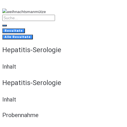
Skip
to
content
Search
...
Resultate
Alle Resultate
Hepatitis-Serologie
Inhalt
Hepatitis-Serologie
Inhalt
Probennahme