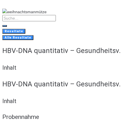
Skip
to
content
Search
...
Resultate
Alle Resultate
HBV-DNA quantitativ – Gesundheitsv.
Inhalt
HBV-DNA quantitativ – Gesundheitsv.
Inhalt
Probennahme