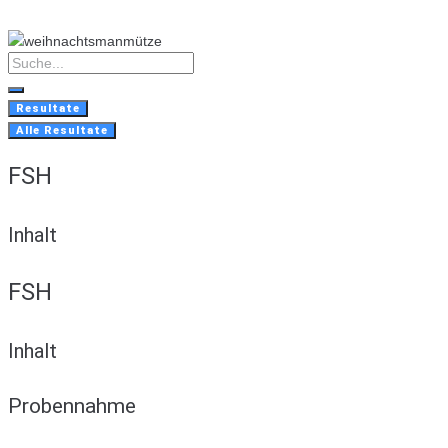
Skip
to
content
Search
...
Resultate
Alle Resultate
FSH
Inhalt
FSH
Inhalt
Probennahme