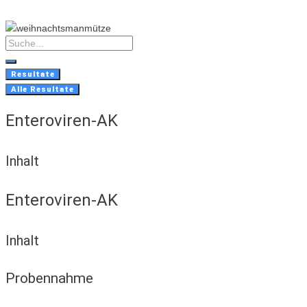
Skip
to
content
Search
...
Resultate
Alle Resultate
Enteroviren-AK
Inhalt
Enteroviren-AK
Inhalt
Probennahme