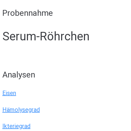
Probennahme
Serum-Röhrchen
Analysen
Eisen
Hämolysegrad
Ikteriegrad