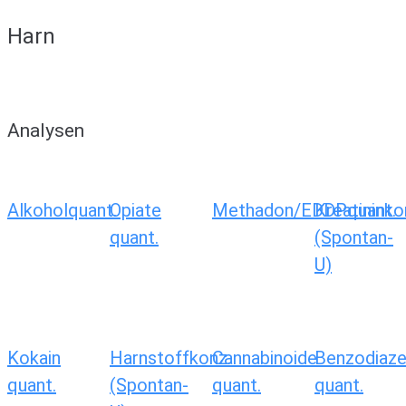
Harn
Analysen
Alkoholquant.
Opiate
Methadon/EDDPquant.
Kreatininko
quant.
(Spontan-
U)
Kokain
Harnstoffkonz.
Cannabinoide
Benzodiaze
quant.
(Spontan-
quant.
quant.