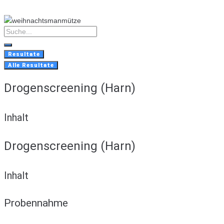
Skip
to
content
Search
...
Resultate
Alle Resultate
Drogenscreening (Harn)
Inhalt
Drogenscreening (Harn)
Inhalt
Probennahme