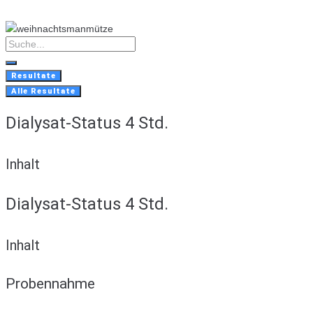
Skip
to
content
Search
...
Resultate
Alle Resultate
Dialysat-Status 4 Std.
Inhalt
Dialysat-Status 4 Std.
Inhalt
Probennahme