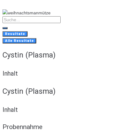
Skip
to
content
Search
...
Resultate
Alle Resultate
Cystin (Plasma)
Inhalt
Cystin (Plasma)
Inhalt
Probennahme