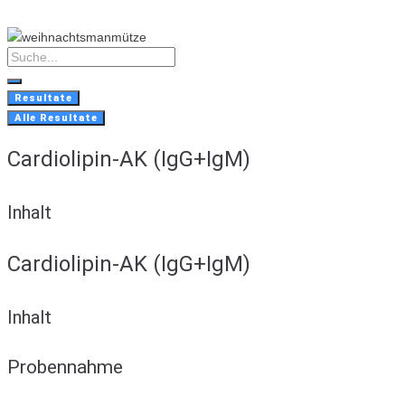
Skip
to
content
Search
...
Resultate
Alle Resultate
Cardiolipin-AK (IgG+IgM)
Inhalt
Cardiolipin-AK (IgG+IgM)
Inhalt
Probennahme