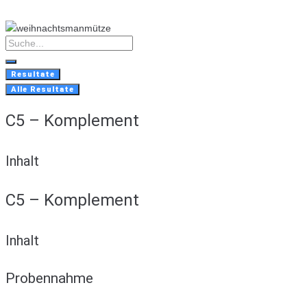
Skip
to
content
Search
...
Resultate
Alle Resultate
C5 – Komplement
Inhalt
C5 – Komplement
Inhalt
Probennahme