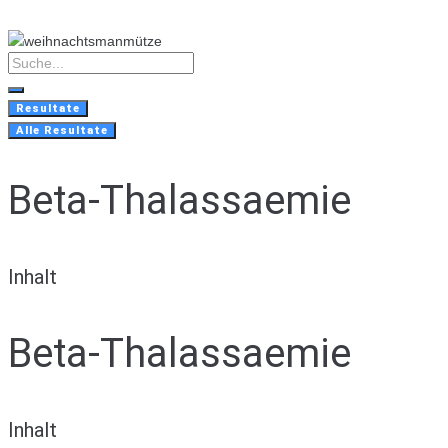
Skip
to
content
Search
...
Resultate
Alle Resultate
Beta-Thalassaemie
Inhalt
Beta-Thalassaemie
Inhalt